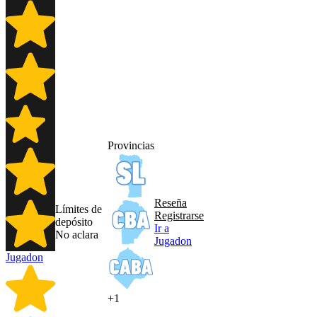
Provincias
Reseña
Límites de
Registrarse
depósito
Ir a
No aclara
Jugadon
Jugadon
+1