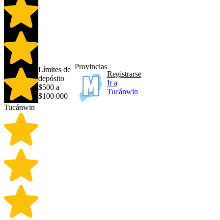
Provincias
Límites de
Registrarse
depósito
Ir a
$500 a
Tucánwin
$100 000
Tucánwin