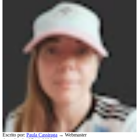
Escrito por:
Paula Cassiraga
→
Webmaster