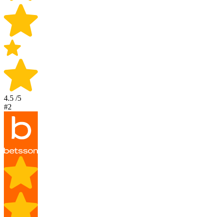
4.5
/5
#2