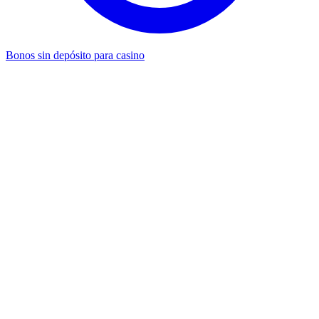
Bonos sin depósito para casino