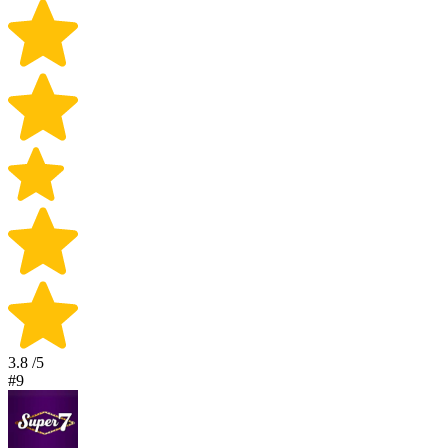
3.8
/5
#9