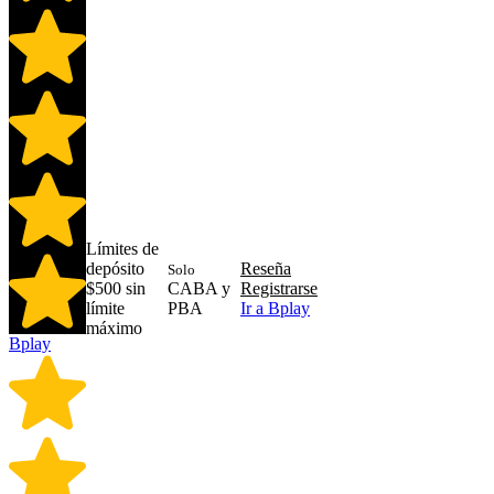
Límites de
depósito
Reseña
Solo
$500 sin
CABA y
Registrarse
límite
PBA
Ir a Bplay
máximo
Bplay