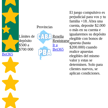
El juego compulsivo es
perjudicial para vos y tu
familia +18. Abra una
cuenta, deposite $2.000
Provincias
o más en su cuenta e
igualaremos su depósito
Límites de
Reseña
elegible con bonos de
depósito
Registrarse
apuesta (hasta
$500 a
Ir a
$200.000) cuando
$700 000
Bet365
realice apuestas
Bet365
elegibles del mismo
valor y estas se
determinen. Solo para
clientes nuevos, se
aplican condiciones.