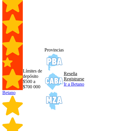
Provincias
Límites de
Reseña
depósito
Registrarse
$500 a
Ir a Betano
$700 000
Betano