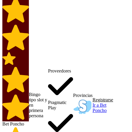
Proveedores
Bingo
Provincias
tipo slot y
Registrarse
Pragmatic
en
Ir a Bet
Play
primera
Poncho
persona
Bet Poncho