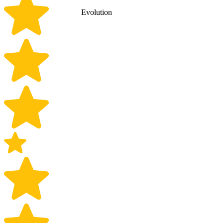
Evolution