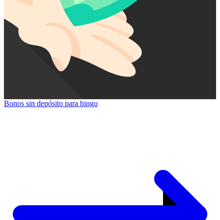
Bonos sin depósito para bingo