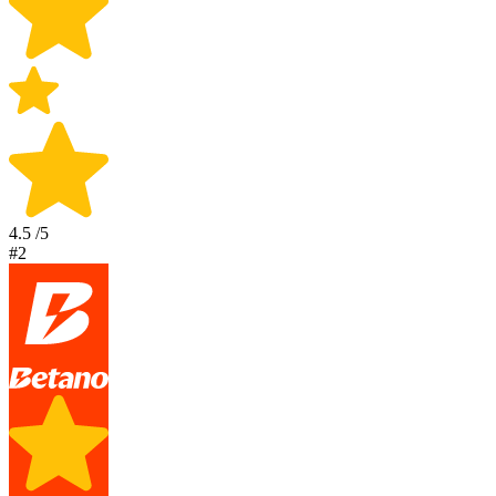
4.5
/5
#2