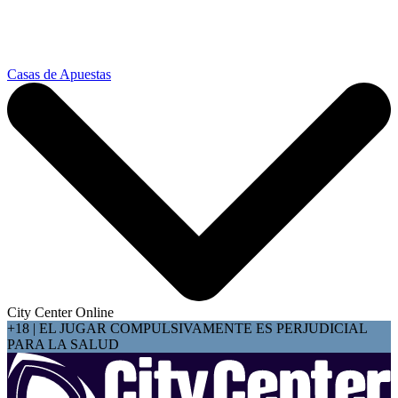
Casas de Apuestas
City Center Online
+18 | EL JUGAR COMPULSIVAMENTE ES PERJUDICIAL
PARA LA SALUD