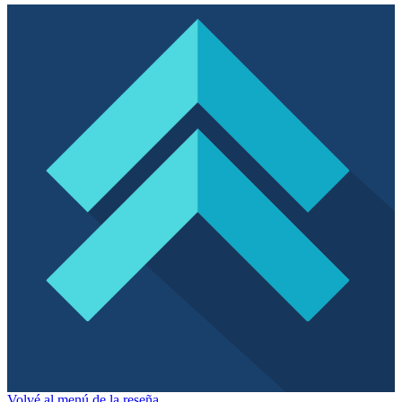
Volvé al menú de la reseña