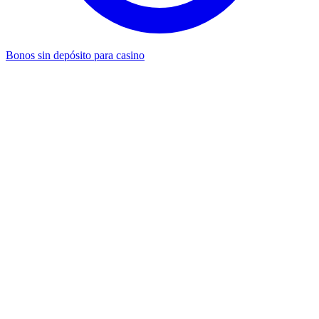
Bonos sin depósito para casino