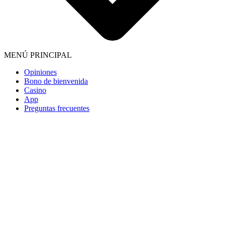
MENÚ PRINCIPAL
Opiniones
Bono de bienvenida
Casino
App
Preguntas frecuentes