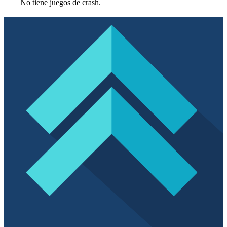
No tiene juegos de crash.