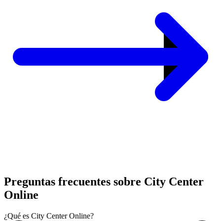
Preguntas frecuentes sobre City Center
Online
¿Qué es City Center Online?