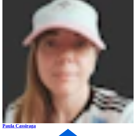
Paula Cassiraga