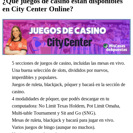
¿Qué juegos de casino están disponibles
en City Center Online?
5 secciones de juegos de casino, incluidas las mesas en vivo.
Una buena selección de slots, divididos por nuevos,
imperdibles y populares.
Juegos de ruleta, blackjack, póquer y bacará en la sección de
casino.
4 modalidades de póquer, que podés descargar en tu
computadora: No Limit Texas Holdem, Pot Limit Omaha,
Multi-table Tournament y Sit and Go (SNG).
Mesas de ruleta, blackjack y bacará para jugar en vivo.
Varios juegos de bingo (aunque no muchos).