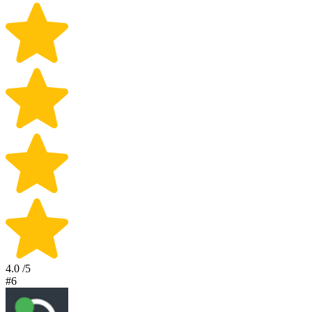
4.0
/5
#6