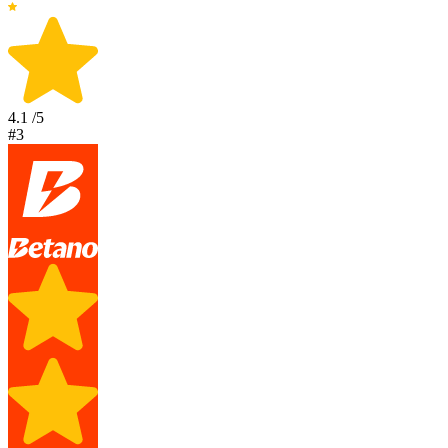
4.1
/5
#3