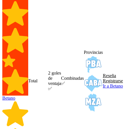
Provincias
2 goles
Reseña
de
Combinadas
Total
Registrarse
ventaja
✅
Ir a Betano
✅
Betano