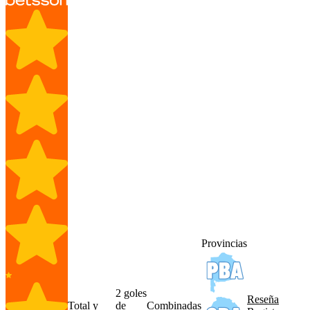
Provincias
2 goles
Reseña
Total y
de
Combinadas