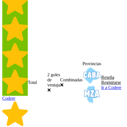
Provincias
2 goles
Reseña
de
Combinadas
Total
Registrarse
ventaja
❌
Ir a Codere
❌
Codere