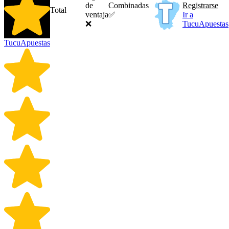
de
Combinadas
Registrarse
Total
ventaja
✅
Ir a
❌
TucuApuestas
TucuApuestas