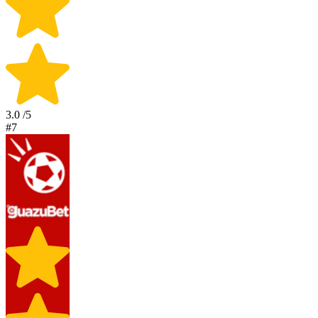
3.0
/5
#7