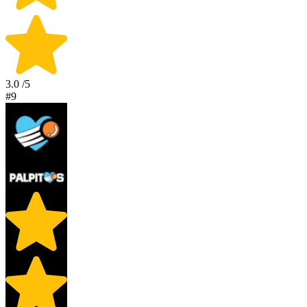
3.0
/5
#9