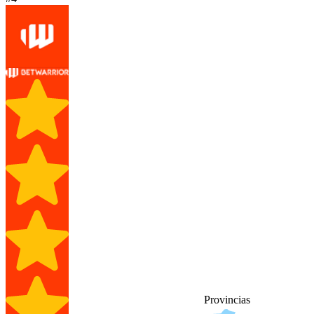
Provincias