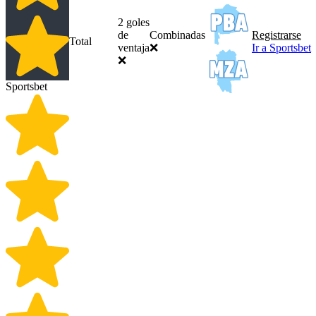
2 goles
de
Combinadas
Registrarse
Total
ventaja
❌
Ir a Sportsbet
❌
Sportsbet