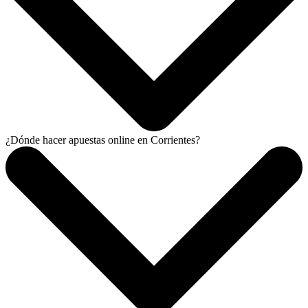
¿Dónde hacer apuestas online en Corrientes?