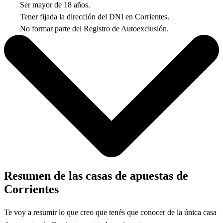
Ser mayor de 18 años.
Tener fijada la dirección del DNI en Corrientes.
No formar parte del Registro de Autoexclusión.
Resumen de las casas de apuestas de
Corrientes
Te voy a resumir lo que creo que tenés que conocer de la única casa