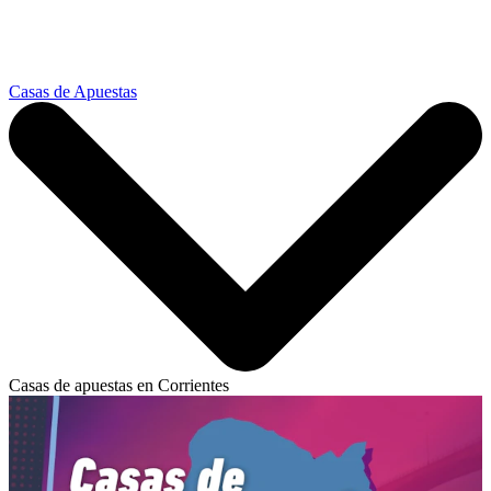
Casas de Apuestas
Casas de apuestas en Corrientes