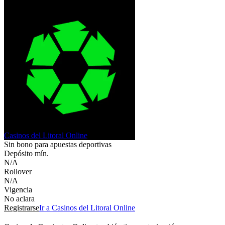
Casinos del Litoral Online
Sin bono para apuestas deportivas
Depósito mín.
N/A
Rollover
N/A
Vigencia
No aclara
Registrarse
Ir a Casinos del Litoral Online