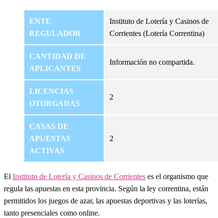
ENTE
Instituto de Lotería y Casinos de
REGULADOR
Corrientes (Lotería Correntina)
CANTIDAD DE
Información no compartida.
APLICANTES
LICENCIAS
2
OTORGADAS
CASAS DE
APUESTAS
2
ACTIVAS
El
Instituto de Lotería y Casinos de Corrientes
es el organismo que
regula las apuestas en esta provincia. Según la ley correntina, están
permitidos los juegos de azar, las apuestas deportivas y las loterías,
tanto presenciales como online.