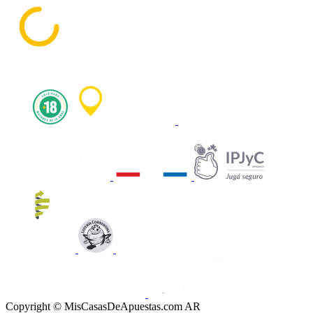
Copyright © MisCasasDeApuestas.com AR