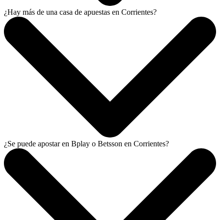
¿Hay más de una casa de apuestas en Corrientes?
¿Se puede apostar en Bplay o Betsson en Corrientes?