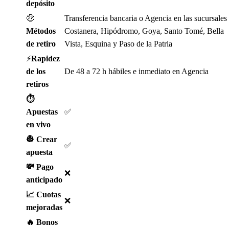
depósito
🤑
Transferencia bancaria o Agencia en las sucursales
Métodos
Costanera, Hipódromo, Goya, Santo Tomé, Bella
de retiro
Vista, Esquina y Paso de la Patria
⚡
Rapidez
de los
De 48 a 72 h hábiles e inmediato en Agencia
retiros
⏱️
Apuestas
✅
en vivo
👷 Crear
✅
apuesta
💸 Pago
❌
anticipado
📈 Cuotas
❌
mejoradas
🔥 Bonos