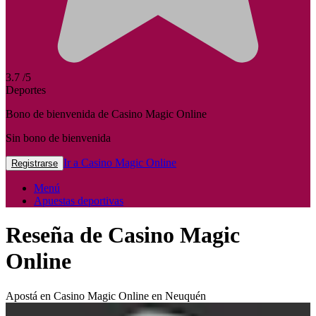
3.7
/5
Deportes
Bono de bienvenida de Casino Magic Online
Sin bono de bienvenida
Ir a Casino Magic Online
Registrarse
Menú
Apuestas deportivas
Reseña de Casino Magic
Online
Apostá en Casino Magic Online en Neuquén