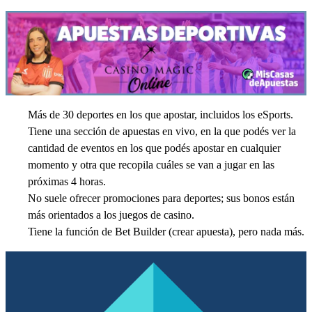
Más de 30 deportes en los que apostar, incluidos los eSports.
Tiene una sección de apuestas en vivo, en la que podés ver la
cantidad de eventos en los que podés apostar en cualquier
momento y otra que recopila cuáles se van a jugar en las
próximas 4 horas.
No suele ofrecer promociones para deportes; sus bonos están
más orientados a los juegos de casino.
Tiene la función de Bet Builder (crear apuesta), pero nada más.