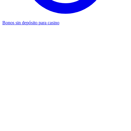
Bonos sin depósito para casino