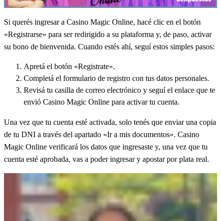
Si querés ingresar a Casino Magic Online, hacé clic en el botón
«Registrarse» para ser redirigido a su plataforma y, de paso, activar
su bono de bienvenida. Cuando estés ahí, seguí estos simples pasos:
Apretá el botón «Registrate».
Completá el formulario de registro con tus datos personales.
Revisá tu casilla de correo electrónico y seguí el enlace que te
envió Casino Magic Online para activar tu cuenta.
Una vez que tu cuenta esté activada, solo tenés que enviar una copia
de tu DNI a través del apartado «Ir a mis documentos». Casino
Magic Online verificará los datos que ingresaste y, una vez que tu
cuenta esté aprobada, vas a poder ingresar y apostar por plata real.