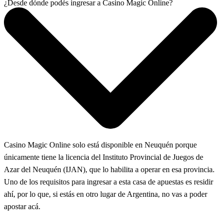
¿Desde dónde podés ingresar a Casino Magic Online?
Casino Magic Online solo está disponible en Neuquén porque
únicamente tiene la licencia del Instituto Provincial de Juegos de
Azar del Neuquén (IJAN), que lo habilita a operar en esa provincia.
Uno de los requisitos para ingresar a esta casa de apuestas es residir
ahí, por lo que, si estás en otro lugar de Argentina, no vas a poder
apostar acá.