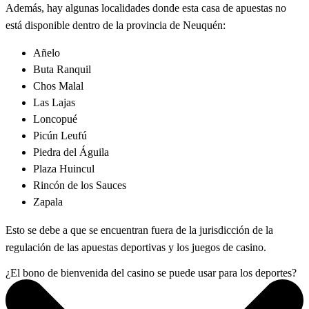
Además, hay algunas localidades donde esta casa de apuestas no
está disponible dentro de la provincia de Neuquén:
Añelo
Buta Ranquil
Chos Malal
Las Lajas
Loncopué
Picún Leufú
Piedra del Águila
Plaza Huincul
Rincón de los Sauces
Zapala
Esto se debe a que se encuentran fuera de la jurisdicción de la
regulación de las apuestas deportivas y los juegos de casino.
¿El bono de bienvenida del casino se puede usar para los deportes?