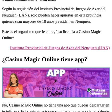
Según la regulación del Instituto Provincial de Juegos de Azar del
Neuquén (IJAN), solo pueden hacer apuestas en esta provincia
quienes sean mayores de 18 años y residan en Neuquén.
Este es el organismo que le entregó su licencia a Casino Magic
Online:
Instituto Provincial de Juegos de Azar del Neuquén (IJAN)
¿Casino Magic Online tiene app?
No, Casino Magic Online no tiene una app que puedas descargar en
tu teléfono. Esto quiere decir que solo vas a poder apostar acá desde