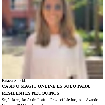
Rafaela Almeida
CASINO MAGIC ONLINE ES SOLO PARA
RESIDENTES NEUQUINOS
Según la regulación del Instituto Provincial de Juegos de Azar del