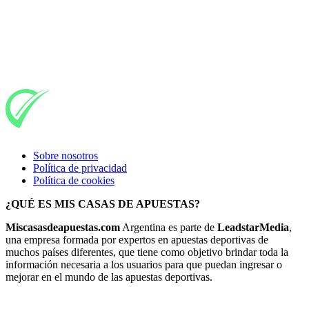
Sobre nosotros
Política de privacidad
Política de cookies
¿QUÉ ES MIS CASAS DE APUESTAS?
Miscasasdeapuestas.com
Argentina es parte de
LeadstarMedia
,
una empresa formada por expertos en apuestas deportivas de
muchos países diferentes, que tiene como objetivo brindar toda la
información necesaria a los usuarios para que puedan ingresar o
mejorar en el mundo de las apuestas deportivas.