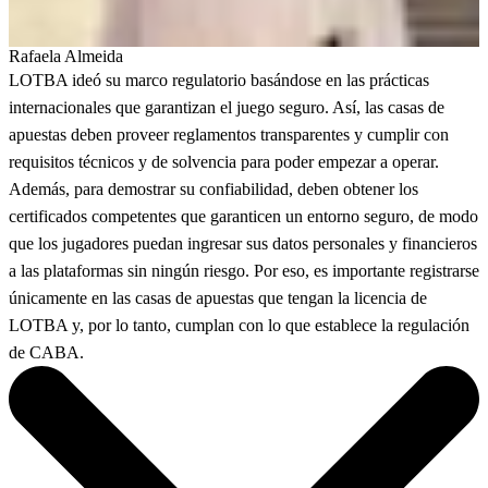
Rafaela Almeida
LOTBA ideó su marco regulatorio basándose en las prácticas
internacionales que garantizan el juego seguro. Así, las casas de
apuestas deben proveer reglamentos transparentes y cumplir con
requisitos técnicos y de solvencia para poder empezar a operar.
Además, para demostrar su confiabilidad, deben obtener los
certificados competentes que garanticen un entorno seguro, de modo
que los jugadores puedan ingresar sus datos personales y financieros
a las plataformas sin ningún riesgo. Por eso, es importante registrarse
únicamente en las casas de apuestas que tengan la licencia de
LOTBA y, por lo tanto, cumplan con lo que establece la regulación
de CABA.