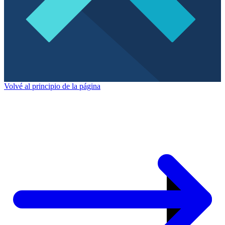
Volvé al principio de la página