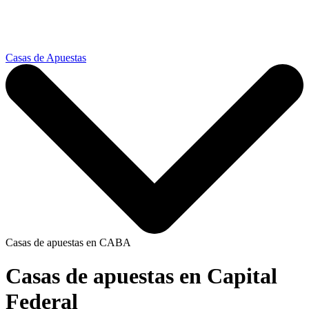
Casas de Apuestas
Casas de apuestas en CABA
Casas de apuestas en Capital
Federal