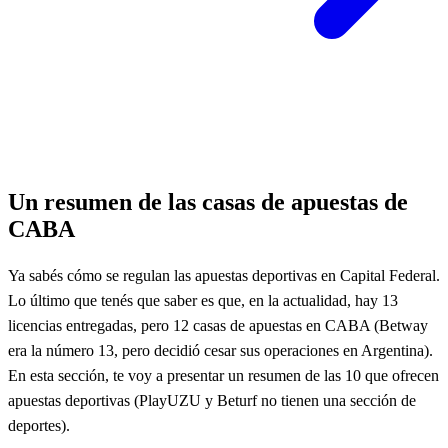
Un resumen de las casas de apuestas de
CABA
Ya sabés cómo se regulan las apuestas deportivas en Capital Federal.
Lo último que tenés que saber es que, en la actualidad, hay 13
licencias entregadas, pero 12 casas de apuestas en CABA (Betway
era la número 13, pero decidió cesar sus operaciones en Argentina).
En esta sección, te voy a presentar un resumen de las 10 que ofrecen
apuestas deportivas (PlayUZU y Beturf no tienen una sección de
deportes).