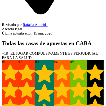
Revisado por
Rafaela Almeida
Asesora legal
Última actualización 15 jun, 2026
Todas las casas de apuestas en CABA
+18 | EL JUGAR COMPULSIVAMENTE ES PERJUDICIAL
PARA LA SALUD
#1
#2
#3
#4
#5
#6
#