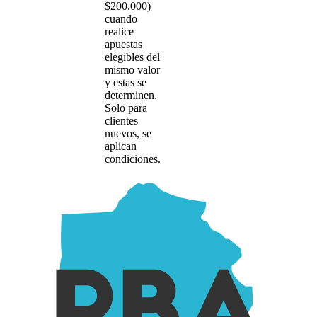
$200.000)
cuando
realice
apuestas
elegibles del
mismo valor
y estas se
determinen.
Solo para
clientes
nuevos, se
aplican
condiciones.