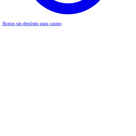
Bonos sin depósito para casino