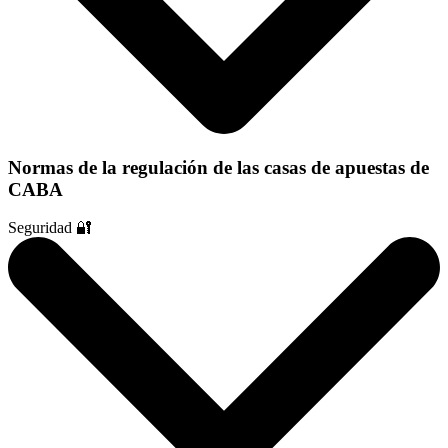
Normas de la regulación de las casas de apuestas de
CABA
Seguridad 🔐