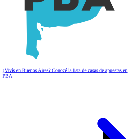
¿Vivís en Buenos Aires? Conocé la lista de casas de apuestas en
PBA