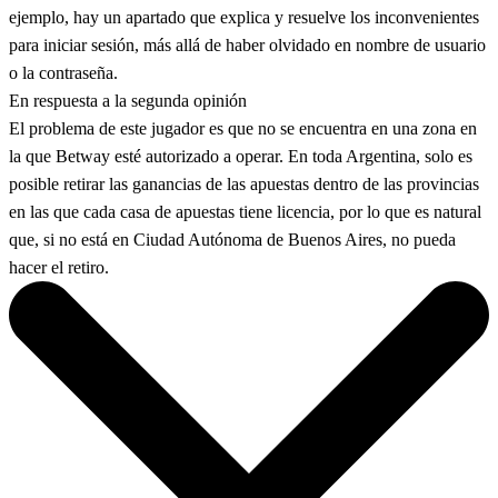
ejemplo, hay un apartado que explica y resuelve los inconvenientes
para iniciar sesión, más allá de haber olvidado en nombre de usuario
o la contraseña.
En respuesta a la segunda opinión
El problema de este jugador es que no se encuentra en una zona en
la que Betway esté autorizado a operar. En toda Argentina, solo es
posible retirar las ganancias de las apuestas dentro de las provincias
en las que cada casa de apuestas tiene licencia, por lo que es natural
que, si no está en Ciudad Autónoma de Buenos Aires, no pueda
hacer el retiro.