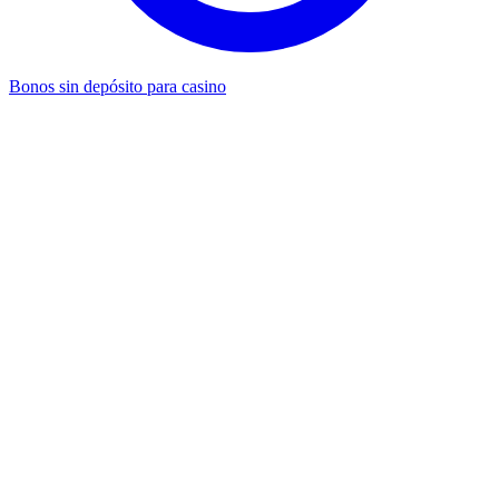
Bonos sin depósito para casino