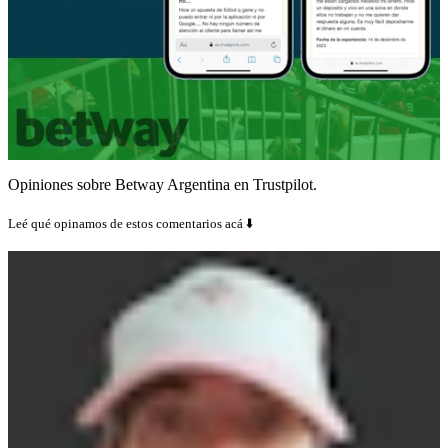
Opiniones sobre Betway Argentina en Trustpilot.
Leé qué opinamos de estos comentarios acá ⬇️