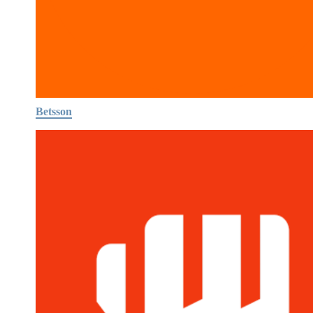
Betsson