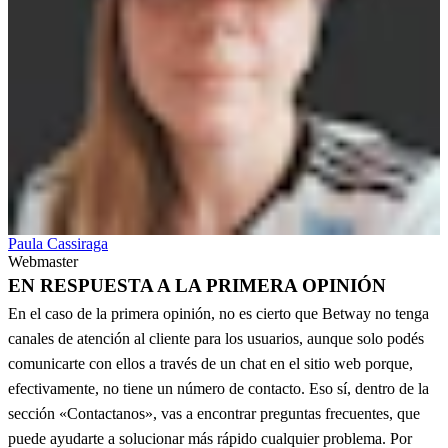
Paula Cassiraga
Webmaster
EN RESPUESTA A LA PRIMERA OPINIÓN
En el caso de la primera opinión, no es cierto que Betway no tenga
canales de atención al cliente para los usuarios, aunque solo podés
comunicarte con ellos a través de un chat en el sitio web porque,
efectivamente, no tiene un número de contacto. Eso sí, dentro de la
sección «Contactanos», vas a encontrar preguntas frecuentes, que
puede ayudarte a solucionar más rápido cualquier problema. Por