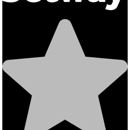
Calificación de Betway