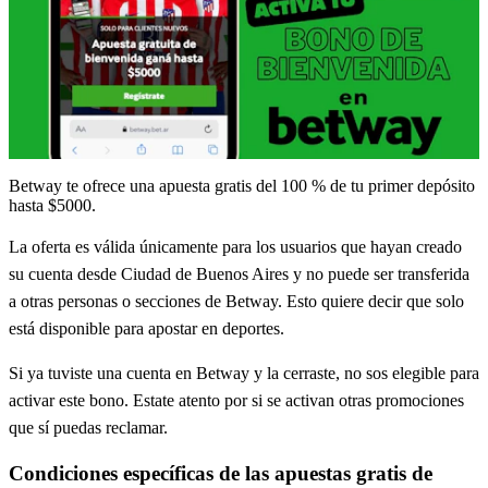
Betway te ofrece una apuesta gratis del 100 % de tu primer depósito
hasta $5000.
La oferta es válida únicamente para los usuarios que hayan creado
su cuenta desde Ciudad de Buenos Aires y no puede ser transferida
a otras personas o secciones de Betway. Esto quiere decir que solo
está disponible para apostar en deportes.
Si ya tuviste una cuenta en Betway y la cerraste, no sos elegible para
activar este bono. Estate atento por si se activan otras promociones
que sí puedas reclamar.
Condiciones específicas de las apuestas gratis de