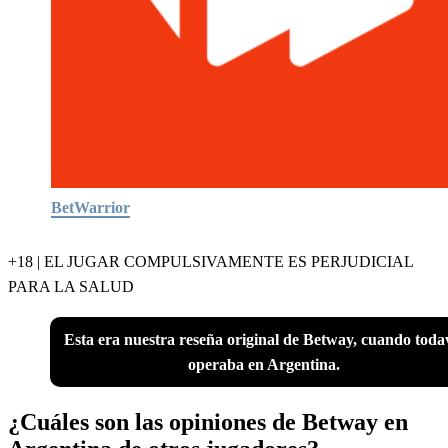
BetWarrior
+18 | EL JUGAR COMPULSIVAMENTE ES PERJUDICIAL
PARA LA SALUD
Esta era nuestra reseña original de Betway, cuando toda
operaba en Argentina.
¿Cuáles son las opiniones de Betway en