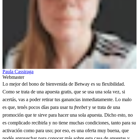
Paula Cassiraga
Webmaster
Lo mejor del bono de bienvenida de Betway es su flexibilidad.
Como se trata de una apuesta gratis, que se usa una sola vez, si
acertás, vas a poder retirar tus ganancias inmediatamente. Lo malo
es que, tenés pocos días para usar tu
freebet
y se trata de una
promoción que te sirve para hacer una sola apuesta. Dicho esto, no
es complicado recibirla y no tiene muchas condiciones, tanto para su
activación como para uso; por eso, es una oferta muy buena, que
podés aprovechar para conocer más sobre esta casa de apuestas y