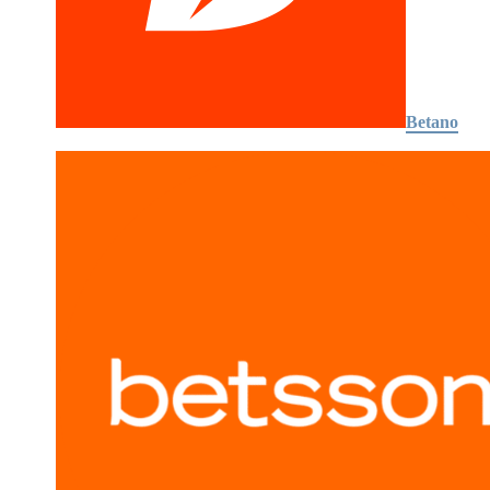
Betano