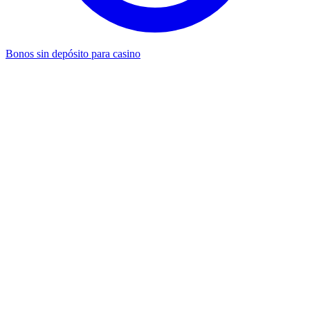
Bonos sin depósito para casino