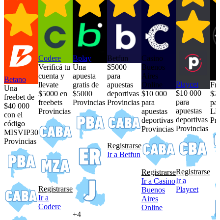
Codere
Bplay
Betfun
Casino
Ca
Verificá tu
Una
$5000
Buenos
Cl
cuenta y
apuesta
para
Aires
On
Betano
Playcet
llevate
gratis de
apuestas
Online
Fre
Una
$10 000
$5000 en
$5000
deportivas
$10 000
$2
freebet de
para
freebets
Provincias
Provincias
para
par
$40 000
apuestas
Provincias
apuestas
LF
con el
deportivas
deportivas
Pro
código
Provincias
Provincias
MISVIP30
Provincias
Registrarse
Ir a Betfun
Registrarse
Registrarse
Ir a
Ir a Casino
Registrarse
Playcet
Buenos
Ir a
Aires
Codere
Online
+4