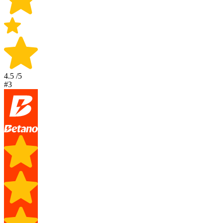
4.5
/5
#3