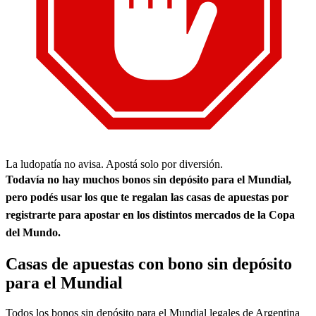
La ludopatía no avisa. Apostá solo por diversión.
Todavía no hay muchos bonos sin depósito para el Mundial,
pero podés usar los que te regalan las casas de apuestas por
registrarte para apostar en los distintos mercados de la Copa
del Mundo.
Casas de apuestas con bono sin depósito
para el Mundial
Todos los bonos sin depósito para el Mundial legales de Argentina