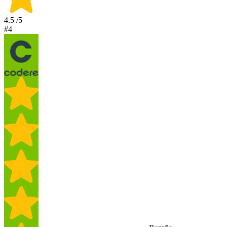
4.5
/5
#4