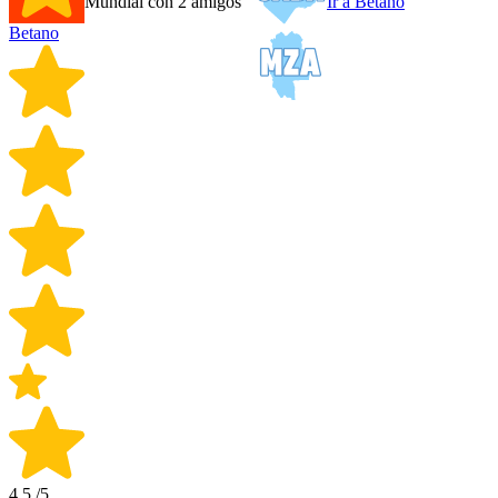
Mundial con 2 amigos
Ir a Betano
Betano
4.5
/5