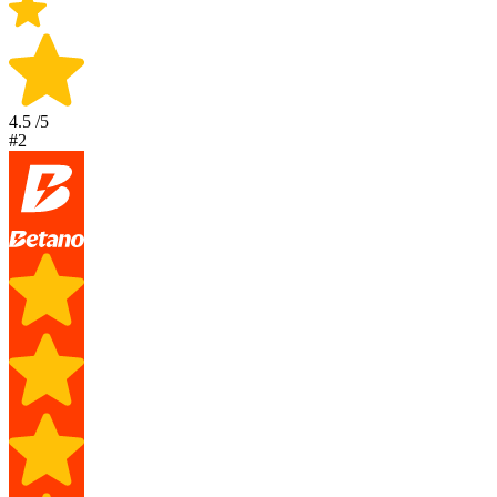
4.5
/5
#2