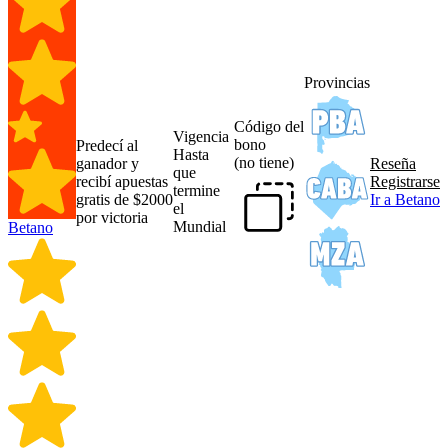
Provincias
Código del
Vigencia
bono
Predecí al
Hasta
(no tiene)
ganador y
Reseña
que
recibí apuestas
Registrarse
termine
gratis de $2000
Ir a Betano
el
por victoria
Mundial
Betano