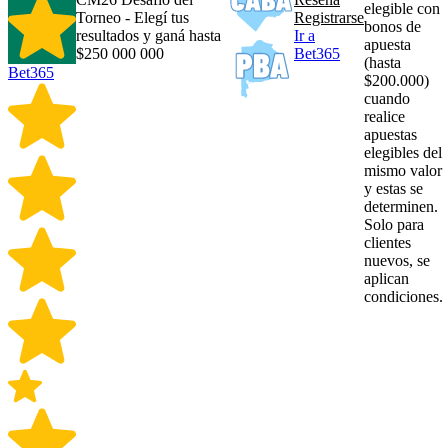
elegible con
Torneo - Elegí tus
Registrarse
bonos de
resultados y ganá hasta
Ir a
apuesta
$250 000 000
Bet365
(hasta
Bet365
$200.000)
cuando
realice
apuestas
elegibles del
mismo valor
y estas se
determinen.
Solo para
clientes
nuevos, se
aplican
condiciones.