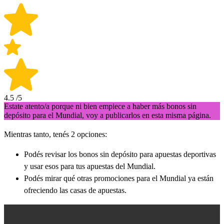
4.5
/5
Estate atento/a porque ni bien empiece a haber más bonos sin
depósito para el Mundial, voy a publicarlos en esta misma página.
Mientras tanto, tenés 2 opciones:
Podés revisar los bonos sin depósito para apuestas deportivas
y usar esos para tus apuestas del Mundial.
Podés mirar qué otras promociones para el Mundial ya están
ofreciendo las casas de apuestas.