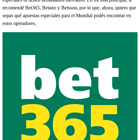
recomendé Bet365, Betano y Betsson, por lo que, ahora, quiero que
sepas qué apuestas especiales para el Mundial podés encontrar en
estos operadores.