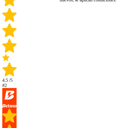
4.5
/5
#2