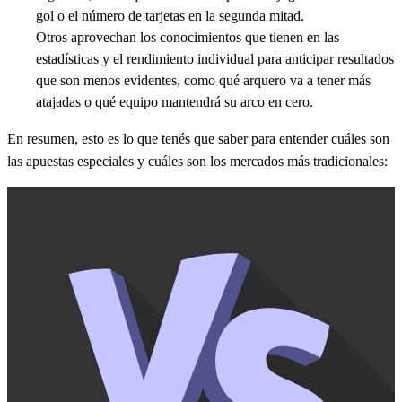
gol o el número de tarjetas en la segunda mitad.
Otros aprovechan los conocimientos que tienen en las
estadísticas y el rendimiento individual para anticipar resultados
que son menos evidentes, como qué arquero va a tener más
atajadas o qué equipo mantendrá su arco en cero.
En resumen, esto es lo que tenés que saber para entender cuáles son
las apuestas especiales y cuáles son los mercados más tradicionales: