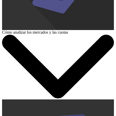
Cómo analizar los mercados y las cuotas