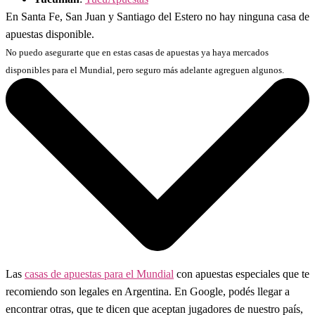
En Santa Fe, San Juan y Santiago del Estero no hay ninguna casa de
apuestas disponible.
No puedo asegurarte que en estas casas de apuestas ya haya mercados
disponibles para el Mundial, pero seguro más adelante agreguen algunos.
Las
casas de apuestas para el Mundial
con apuestas especiales que te
recomiendo son legales en Argentina. En Google, podés llegar a
encontrar otras, que te dicen que aceptan jugadores de nuestro país,