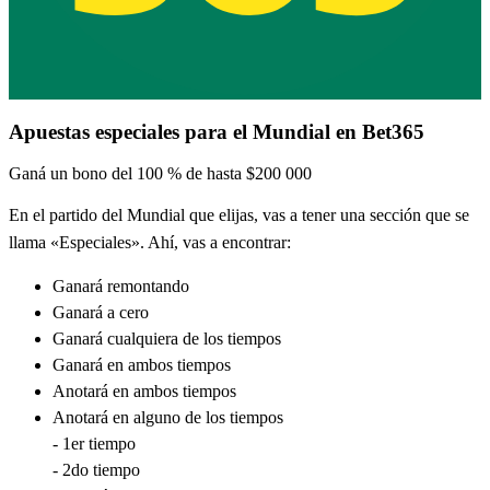
Apuestas especiales para el Mundial en Bet365
Ganá un bono del 100 % de hasta $200 000
En el partido del Mundial que elijas, vas a tener una sección que se
llama «Especiales». Ahí, vas a encontrar:
Ganará remontando
Ganará a cero
Ganará cualquiera de los tiempos
Ganará en ambos tiempos
Anotará en ambos tiempos
Anotará en alguno de los tiempos
- 1er tiempo
- 2do tiempo