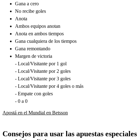
Gana a cero
No recibe goles
Anota
Ambos equipos anotan
Anota en ambos tiempos
Gana cualquiera de los tiempos
Gana remontando
Margen de victoria
- Local/Visitante por 1 gol
- Local/Visitante por 2 goles
- Local/Visitante por 3 goles
- Local/Visitante por 4 goles o más
- Empate con goles
- 0 a 0
Apostá en el Mundial en Betsson
Consejos para usar las apuestas especiales